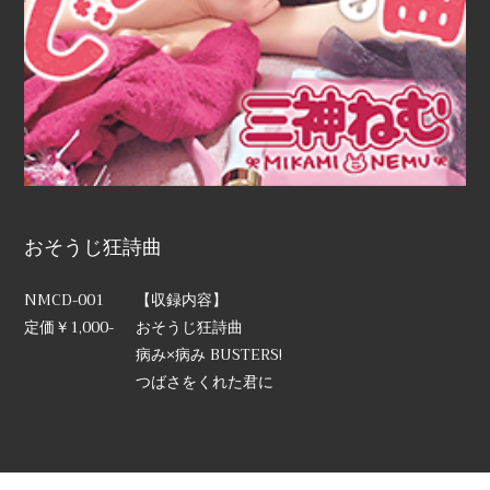
おそうじ狂詩曲
NMCD-001
【収録内容】
定価￥1,000-
おそうじ狂詩曲
病み×病み BUSTERS!
つばさをくれた君に