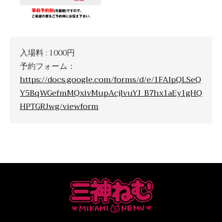
入場料 : 1000円
予約フォーム：
https://docs.google.com/forms/d/e/1FAIpQLSeQ
Y5BqWGefmMQxivMupAcjIvuYJ_B7hx1aEy1gHQ
HPTGRJwg/viewform