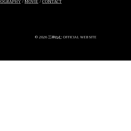
COGRAPHY
/
MOVIE
/
CONTACT
© 2026 三神ねむ OFFICIAL WEB SITE